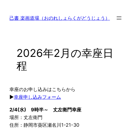
内
容
己書 楽画道場（おのれしょらくがどうじょう）
を
ス
キ
ッ
2026年2月の幸座日
プ
程
幸座のお申し込みはこちらから
▶
幸座申し込みフォーム
2/4(水) 9時半～ 丈左衛門幸座
場所：丈左衛門
住所：静岡市葵区瀬名川1-21-30