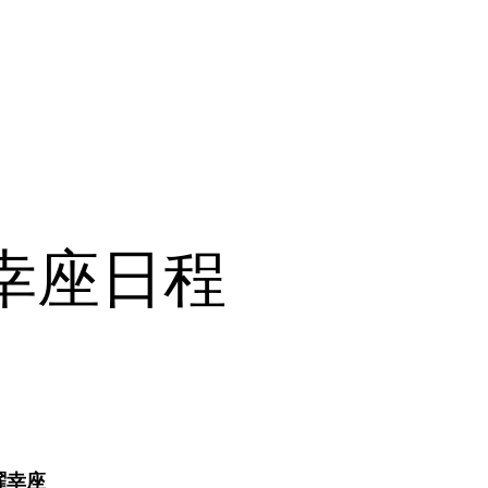
の幸座日程
曜幸座