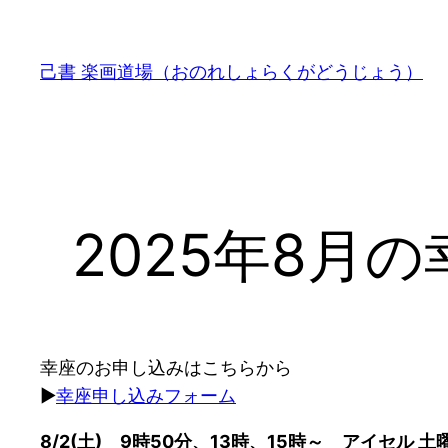
内
容
己書 楽画道場（おのれしょらくがどうじょう）
を
ス
キ
ッ
プ
2025年8月
幸座のお申し込みはこちらから
▶
幸座申し込みフォーム
8/2(土) 9時50分、13時、15時～ アイセル 土