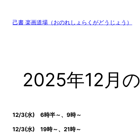
内
容
己書 楽画道場（おのれしょらくがどうじょう）
を
ス
キ
ッ
プ
2025年12
12/3(水) 6時半～、9時～
12/3(水) 19時～、21時～