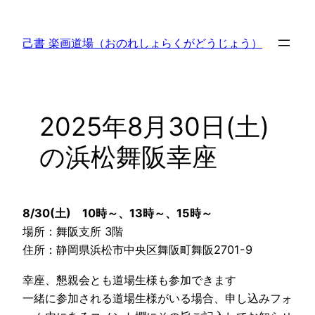
内
容
己書 楽画道場（おのれしょらくがどうじょう）
を
ス
キ
ッ
2025年8月30日(土)
プ
の浜松舞阪幸座
8/30(土) 10時～、13時～、15時～
場所：舞阪支所 3階
住所：静岡県浜松市中央区舞阪町舞阪2701-9
幸座、懇親会とも道場生様も参加できます
一緒に参加される道場生様がいる場合、申し込みフォ