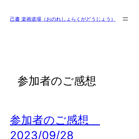
内
容
己書 楽画道場（おのれしょらくがどうじょう）
を
ス
キ
ッ
プ
参加者のご感想
参加者のご感想
2023/09/28