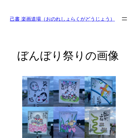
内
容
己書 楽画道場（おのれしょらくがどうじょう）
を
ス
キ
ッ
ぼんぼり祭りの画像
プ