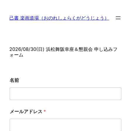
内
容
己書 楽画道場（おのれしょらくがどうじょう）
を
ス
キ
ッ
2026/08/30(日) 浜松舞阪幸座＆懇親会 申し込みフ
プ
ォーム
名前
メールアドレス
*